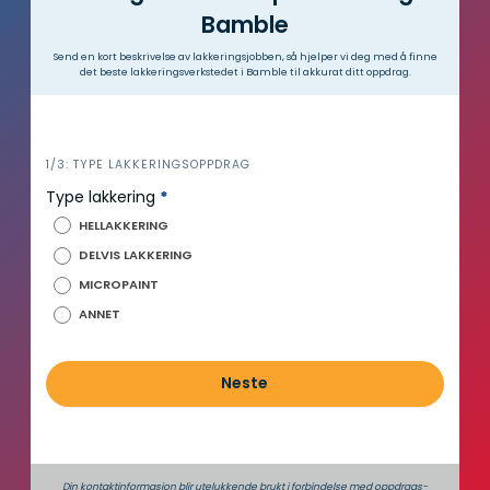
Bamble
Send en kort beskrivelse av lakkeringsjobben, så hjelper vi deg med å finne
det beste lakkeringsverkstedet i Bamble til akkurat ditt oppdrag.
i
1/3: TYPE LAKKERINGSOPPDRAG
n
Type lakkering
*
n
HELLAKKERING
h
DELVIS LAKKERING
o
MICROPAINT
l
d
ANNET
Neste
Din kontaktinformasjon blir utelukkende brukt i forbindelse med oppdrags­