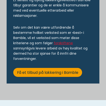
Et seriøst og dyktig lakkeringsverksted i Bamble
tilbyr garantier og de er enkle å kommunisere
med ved eventuelle etterarbeid eller
reklamasjoner.
Selv om det kan være utfordrende å
bestemme hvilket verksted som er «best» i
Bamble, vil et verksted som møter disse
kriteriene og som følger
forskriftene
sannsynligvis levere arbeid av høy kvalitet og
dermed ha stor sjanse for å innfri dine
forventninger.
Få et tilbud på lakkering i Bamble