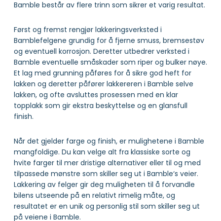
Bamble består av flere trinn som sikrer et varig resultat.
Først og fremst rengjør lakkeringsverksted i
Bamblefelgene grundig for å fjerne smuss, bremsestøv
og eventuell korrosjon. Deretter utbedrer verksted i
Bamble eventuelle småskader som riper og bulker nøye.
Et lag med grunning påføres for å sikre god heft for
lakken og deretter påfører lakkereren i Bamble selve
lakken, og ofte avsluttes prosessen med en klar
topplakk som gir ekstra beskyttelse og en glansfull
finish.
Når det gjelder farge og finish, er mulighetene i Bamble
mangfoldige. Du kan velge alt fra klassiske sorte og
hvite farger til mer dristige alternativer eller til og med
tilpassede mønstre som skiller seg ut i Bamble‘s veier.
Lakkering av felger gir deg muligheten til å forvandle
bilens utseende på en relativt rimelig måte, og
resultatet er en unik og personlig stil som skiller seg ut
på veiene i Bamble.