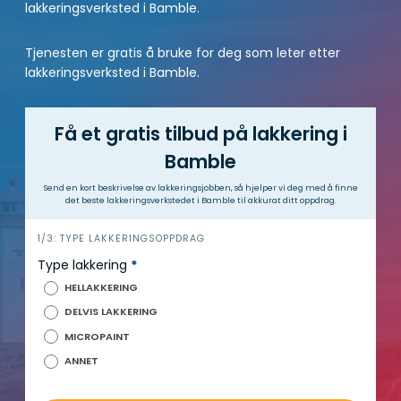
lakkeringsverksted i Bamble.
Tjenesten er gratis å bruke for deg som leter etter
lakkeringsverksted i Bamble.
Få et gratis tilbud på lakkering i
Bamble
Send en kort beskrivelse av lakkeringsjobben, så hjelper vi deg med å finne
det beste lakkeringsverkstedet i Bamble til akkurat ditt oppdrag.
h
1/3: TYPE LAKKERINGSOPPDRAG
e
Type lakkering
*
r
HELLAKKERING
o
DELVIS LAKKERING
MICROPAINT
ANNET