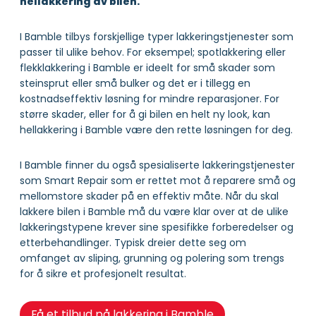
hellakkering av bilen.
I Bamble tilbys forskjellige typer lakkeringstjenester som
passer til ulike behov. For eksempel; spotlakkering eller
flekklakkering i Bamble er ideelt for små skader som
steinsprut eller små bulker og det er i tillegg en
kostnadseffektiv løsning for mindre reparasjoner. For
større skader, eller for å gi bilen en helt ny look, kan
hellakkering i Bamble være den rette løsningen for deg.
I Bamble finner du også spesialiserte lakkeringstjenester
som Smart Repair som er rettet mot å reparere små og
mellomstore skader på en effektiv måte. Når du skal
lakkere bilen i Bamble må du være klar over at de ulike
lakkeringstypene krever sine spesifikke forberedelser og
etterbehandlinger. Typisk dreier dette seg om
omfanget av sliping, grunning og polering som trengs
for å sikre et profesjonelt resultat.
Få et tilbud på lakkering i Bamble