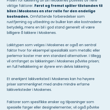
Prisen for lakkering av bil i Moskenes påvirkes av flere
viktige faktorer.
Først og fremst spiller tilstanden til
bilen i Moskenes en stor rolle for den endelige
kostnaden.
Omfattende forberedelser som
rustfjerning og utbedring av bulker kan øke kostnadene
betydelig, mens en bil i god stand generelt vil være
billigere å lakkere i Moskenes.
Lakktypen som velges i Moskenes er også en sentral
faktor hvor for eksempel spesiallakk som metallic eller
perlemor koster mer enn standard alternativer. I tillegg
vil omfanget av lakkeringen i Moskenes påvirke prisen;
en full hellakkering er dyrere enn delvis lakkering.
Et anerkjent lakkverksted i Moskenes kan ha høyere
priser sammenlignet med andre mindre erfarne
lakkverksteder i Moskenes.
Faktorer som spesifikke ønsker og tilpasninger som
spesielle farger eller designelementer, vil også påvirke