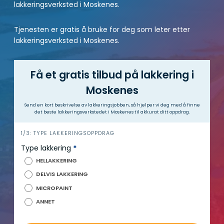
lakkeringsverksted i Moskenes.
Tjenesten er gratis å bruke for deg som leter etter
lakkeringsverksted i Moskenes.
Få et gratis tilbud på lakkering i
Moskenes
Send en kort beskrivelse av lakkeringsjobben, så hjelper vi deg med å finne
det beste lakkeringsverkstedet i Moskenes til akkurat ditt oppdrag.
h
1/3: TYPE LAKKERINGSOPPDRAG
e
Type lakkering
*
r
HELLAKKERING
o
DELVIS LAKKERING
MICROPAINT
ANNET