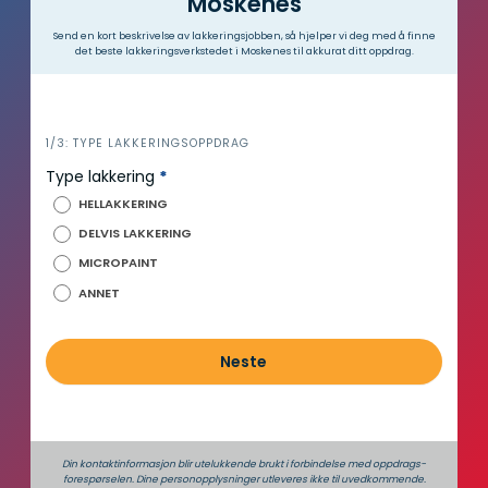
Moskenes
Send en kort beskrivelse av lakkeringsjobben, så hjelper vi deg med å finne
det beste lakkeringsverkstedet i Moskenes til akkurat ditt oppdrag.
i
1/3: TYPE LAKKERINGSOPPDRAG
n
Type lakkering
*
n
HELLAKKERING
h
DELVIS LAKKERING
o
MICROPAINT
l
d
ANNET
Neste
Din kontaktinformasjon blir utelukkende brukt i forbindelse med oppdrags­
forespørselen. Dine person­­opplysninger utleveres ikke til uvedkommende.