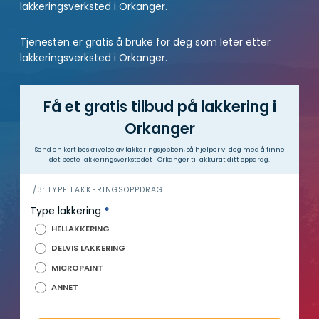
lakkeringsverksted i Orkanger.
Tjenesten er gratis å bruke for deg som leter etter
lakkeringsverksted i Orkanger.
Få et gratis tilbud på lakkering i
Orkanger
Send en kort beskrivelse av lakkeringsjobben, så hjelper vi deg med å finne
det beste lakkeringsverkstedet i Orkanger til akkurat ditt oppdrag.
h
1/3: TYPE LAKKERINGSOPPDRAG
e
Type lakkering
*
r
HELLAKKERING
o
DELVIS LAKKERING
MICROPAINT
ANNET