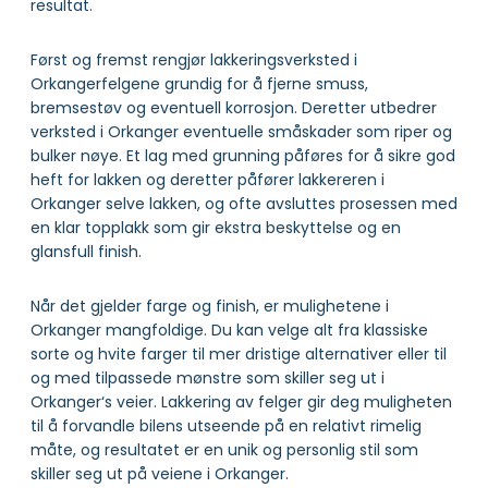
resultat.
Først og fremst rengjør lakkeringsverksted i
Orkangerfelgene grundig for å fjerne smuss,
bremsestøv og eventuell korrosjon. Deretter utbedrer
verksted i Orkanger eventuelle småskader som riper og
bulker nøye. Et lag med grunning påføres for å sikre god
heft for lakken og deretter påfører lakkereren i
Orkanger selve lakken, og ofte avsluttes prosessen med
en klar topplakk som gir ekstra beskyttelse og en
glansfull finish.
Når det gjelder farge og finish, er mulighetene i
Orkanger mangfoldige. Du kan velge alt fra klassiske
sorte og hvite farger til mer dristige alternativer eller til
og med tilpassede mønstre som skiller seg ut i
Orkanger‘s veier. Lakkering av felger gir deg muligheten
til å forvandle bilens utseende på en relativt rimelig
måte, og resultatet er en unik og personlig stil som
skiller seg ut på veiene i Orkanger.