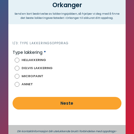
Orkanger
Send en kort beskrivelse av lakkeringsjobben, så hjelper vi deg med å finne
det beste lakkeringsverkstedet i Orkanger til akkurat ditt oppdrag.
i
1/3: TYPE LAKKERINGSOPPDRAG
n
Type lakkering
*
n
HELLAKKERING
h
DELVIS LAKKERING
o
MICROPAINT
l
d
ANNET
Neste
Din kontaktinformasjon blir utelukkende brukt i forbindelse med oppdrags­