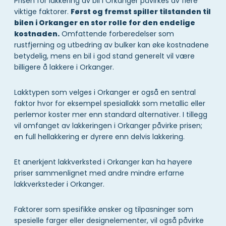
Prisen for lakkering av bil i Orkanger påvirkes av flere
viktige faktorer.
Først og fremst spiller tilstanden til
bilen i Orkanger en stor rolle for den endelige
kostnaden.
Omfattende forberedelser som
rustfjerning og utbedring av bulker kan øke kostnadene
betydelig, mens en bil i god stand generelt vil være
billigere å lakkere i Orkanger.
Lakktypen som velges i Orkanger er også en sentral
faktor hvor for eksempel spesiallakk som metallic eller
perlemor koster mer enn standard alternativer. I tillegg
vil omfanget av lakkeringen i Orkanger påvirke prisen;
en full hellakkering er dyrere enn delvis lakkering.
Et anerkjent lakkverksted i Orkanger kan ha høyere
priser sammenlignet med andre mindre erfarne
lakkverksteder i Orkanger.
Faktorer som spesifikke ønsker og tilpasninger som
spesielle farger eller designelementer, vil også påvirke