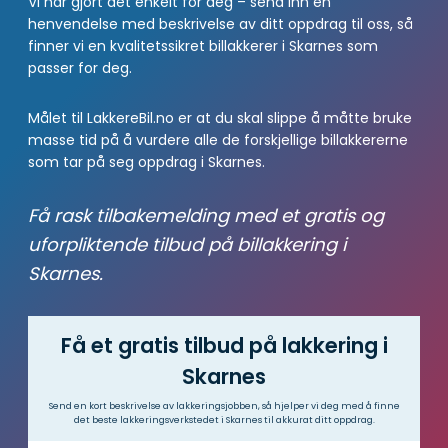
Vi har gjort det enkelt for deg – send inn en
henvendelse med beskrivelse av ditt oppdrag til oss, så
finner vi en kvalitetssikret billakkerer i Skarnes som
passer for deg.
Målet til LakkereBil.no er at du skal slippe å måtte bruke
masse tid på å vurdere alle de forskjellige billakkererne
som tar på seg oppdrag i Skarnes.
Få rask tilbakemelding med et gratis og
uforpliktende tilbud på billakkering i
Skarnes.
Få et gratis tilbud på lakkering i
Skarnes
Send en kort beskrivelse av lakkeringsjobben, så hjelper vi deg med å finne
det beste lakkeringsverkstedet i Skarnes til akkurat ditt oppdrag.