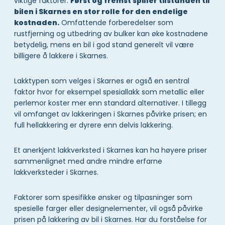
viktige faktorer.
Først og fremst spiller tilstanden til
bilen i Skarnes en stor rolle for den endelige
kostnaden.
Omfattende forberedelser som
rustfjerning og utbedring av bulker kan øke kostnadene
betydelig, mens en bil i god stand generelt vil være
billigere å lakkere i Skarnes.
Lakktypen som velges i Skarnes er også en sentral
faktor hvor for eksempel spesiallakk som metallic eller
perlemor koster mer enn standard alternativer. I tillegg
vil omfanget av lakkeringen i Skarnes påvirke prisen; en
full hellakkering er dyrere enn delvis lakkering.
Et anerkjent lakkverksted i Skarnes kan ha høyere priser
sammenlignet med andre mindre erfarne
lakkverksteder i Skarnes.
Faktorer som spesifikke ønsker og tilpasninger som
spesielle farger eller designelementer, vil også påvirke
prisen på lakkering av bil i Skarnes. Har du forståelse for