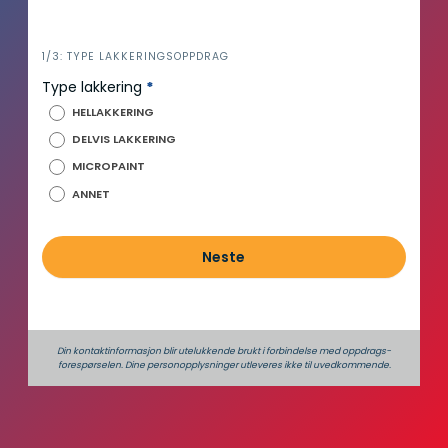
i
1/3: TYPE LAKKERINGSOPPDRAG
n
Type lakkering
*
n
HELLAKKERING
h
DELVIS LAKKERING
o
MICROPAINT
l
d
ANNET
Neste
Din kontaktinformasjon blir utelukkende brukt i forbindelse med oppdrags­
forespørselen. Dine person­­opplysninger utleveres ikke til uvedkommende.