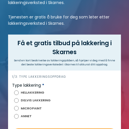
lakkeringsverksted i Skarnes.
Tjenesten er gratis å bruke for deg som leter etter
lakkeringsverksted i Skarnes.
Få et gratis tilbud på lakkering i
Skarnes
Send en kort beskrivelse av lakkeringsjobben, så hjelper vi deg med å finne
det beste lakkeringsverkstedet i Skarnes til akkurat ditt oppdrag.
h
1/3: TYPE LAKKERINGSOPPDRAG
e
Type lakkering
*
r
HELLAKKERING
o
DELVIS LAKKERING
MICROPAINT
ANNET