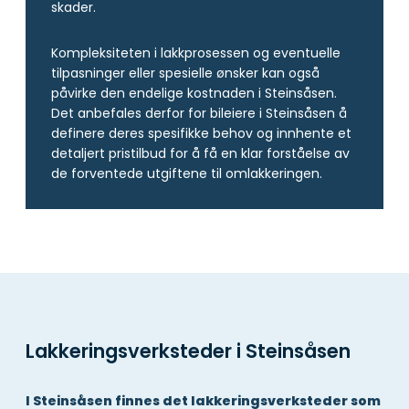
skader.
Kompleksiteten i lakkprosessen og eventuelle
tilpasninger eller spesielle ønsker kan også
påvirke den endelige kostnaden i Steinsåsen.
Det anbefales derfor for bileiere i Steinsåsen å
definere deres spesifikke behov og innhente et
detaljert pristilbud for å få en klar forståelse av
de forventede utgiftene til omlakkeringen.
Lakkeringsverksteder i Steinsåsen
I Steinsåsen finnes det lakkeringsverksteder som