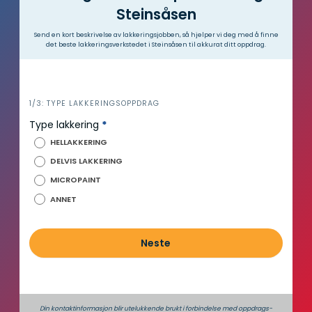
Steinsåsen
Send en kort beskrivelse av lakkeringsjobben, så hjelper vi deg med å finne
det beste lakkeringsverkstedet i Steinsåsen til akkurat ditt oppdrag.
i
1/3: TYPE LAKKERINGSOPPDRAG
n
Type lakkering
*
n
HELLAKKERING
h
DELVIS LAKKERING
o
MICROPAINT
l
d
ANNET
Neste
Din kontaktinformasjon blir utelukkende brukt i forbindelse med oppdrags­