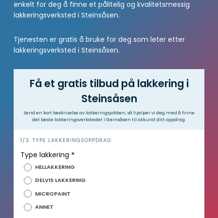
enkelt for deg å finne et pålitelig og kvalitetsmessig
lakkeringsverksted i Steinsåsen.
Tjenesten er gratis å bruke for deg som leter etter
lakkeringsverksted i Steinsåsen.
Få et gratis tilbud på lakkering i
Steinsåsen
Send en kort beskrivelse av lakkeringsjobben, så hjelper vi deg med å finne
det beste lakkeringsverkstedet i Steinsåsen til akkurat ditt oppdrag.
h
1/3: TYPE LAKKERINGSOPPDRAG
e
Type lakkering
*
r
HELLAKKERING
o
DELVIS LAKKERING
MICROPAINT
ANNET