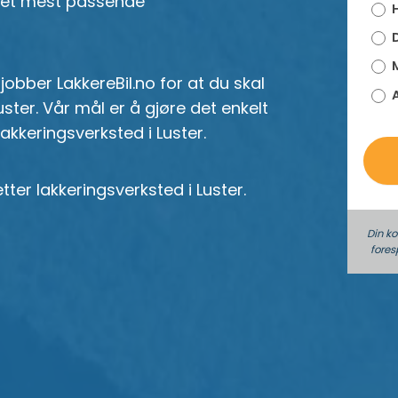
 det mest passende
H
o
D
M
 jobber LakkereBil.no for at du skal
ster. Vår mål er å gjøre det enkelt
lakkeringsverksted i Luster.
tter lakkeringsverksted i Luster.
Din k
fores