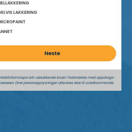
ELLAKKERING
ELVIS LAKKERING
ICROPAINT
ANNET
Neste
ontaktinformasjon blir utelukkende brukt i forbindelse med oppdrags­
pørselen. Dine person­­opplysninger utleveres ikke til uvedkommende.