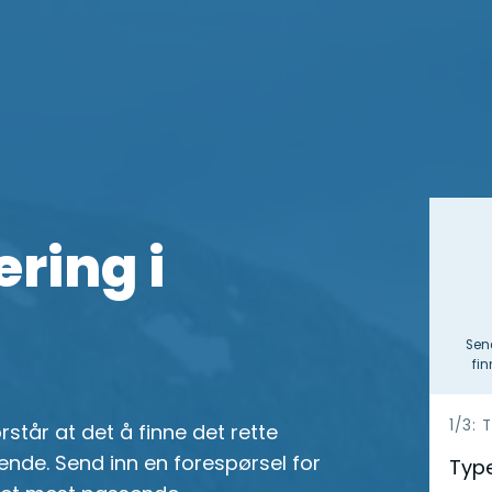
ring i
Send
fin
h
1/3:
orstår at det å finne det rette
e
ende. Send inn en forespørsel for
Type
r