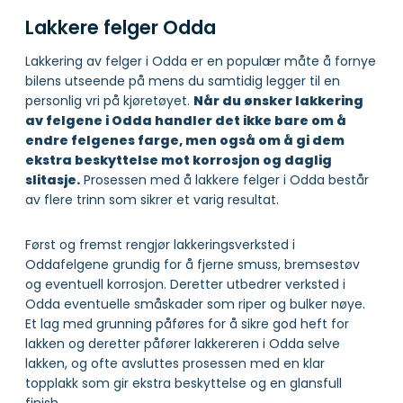
Lakkere felger Odda
Lakkering av felger i Odda er en populær måte å fornye
bilens utseende på mens du samtidig legger til en
personlig vri på kjøretøyet.
Når du ønsker lakkering
av felgene i Odda handler det ikke bare om å
endre felgenes farge, men også om å gi dem
ekstra beskyttelse mot korrosjon og daglig
slitasje.
Prosessen med å lakkere felger i Odda består
av flere trinn som sikrer et varig resultat.
Først og fremst rengjør lakkeringsverksted i
Oddafelgene grundig for å fjerne smuss, bremsestøv
og eventuell korrosjon. Deretter utbedrer verksted i
Odda eventuelle småskader som riper og bulker nøye.
Et lag med grunning påføres for å sikre god heft for
lakken og deretter påfører lakkereren i Odda selve
lakken, og ofte avsluttes prosessen med en klar
topplakk som gir ekstra beskyttelse og en glansfull
finish.