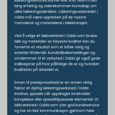
lakkeringsverksted kunne vise til et team med
lang erfaring og viderekommen kunnskap om
ulike lakkeringsteknikker. Lakkeringsverkstedet i
Odda må være oppdatert på de nyeste
metodene og materialene i lakkbransjen.
Ved å velge et lakkverksted i Odda som bruker
lakk og materialer av høyeste kvalitet kan du
forvente et resultat som er både varig og
estetisk tiltalende. Kundetilbakemeldinger og
omdømmet til et verksted i Odda gir også gode
indikasjoner på hvor pålitelige de er og hvordan
kvaliteten på arbeidet er.
Evnen til presisjonsarbeid er en annen viktig
faktor et dyktig lakkeringsverksted i Odda
innehar, spesielt når oppdraget inneholder
komplekse eller spesialtilpassede elementer. Et
lakkverksted i Odda som yter god kundeservice
og har en klar kommunikasjon gjennom hele