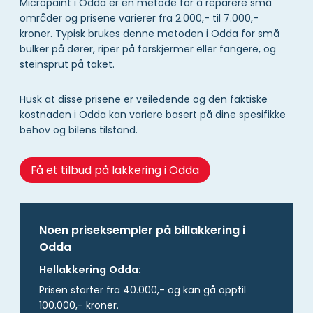
Micropaint i Odda er en metode for å reparere små
områder og prisene varierer fra 2.000,- til 7.000,-
kroner. Typisk brukes denne metoden i Odda for små
bulker på dører, riper på forskjermer eller fangere, og
steinsprut på taket.
Husk at disse prisene er veiledende og den faktiske
kostnaden i Odda kan variere basert på dine spesifikke
behov og bilens tilstand.
Få et tilbud på lakkering i Odda
Noen priseksempler på billakkering i
Odda
Hellakkering Odda:
Prisen starter fra 40.000,- og kan gå opptil
100.000,- kroner.