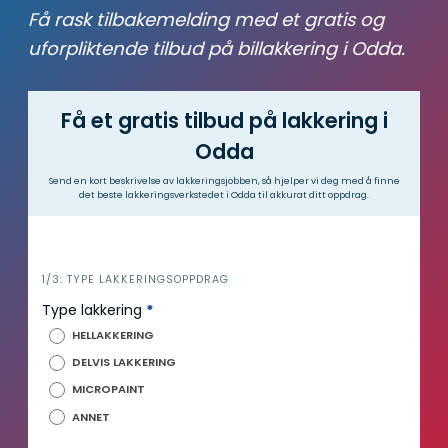
Få rask tilbakemelding med et gratis og
uforpliktende tilbud på billakkering i Odda.
Få et gratis tilbud på lakkering i
Odda
Send en kort beskrivelse av lakkeringsjobben, så hjelper vi deg med å finne
det beste lakkeringsverkstedet i Odda til akkurat ditt oppdrag.
i
1/3: TYPE LAKKERINGSOPPDRAG
n
Type lakkering
*
n
HELLAKKERING
h
DELVIS LAKKERING
o
MICROPAINT
l
d
ANNET