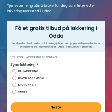
Tjenesten er gratis å bruke for deg som leter etter
lakkeringsverksted i Odda.
Få et gratis tilbud på lakkering i
Odda
Send en kort beskrivelse av lakkeringsjobben, så hjelper vi deg med å finne
det beste lakkeringsverkstedet i Odda til akkurat ditt oppdrag.
h
1/3: TYPE LAKKERINGSOPPDRAG
e
Type lakkering
*
r
HELLAKKERING
o
DELVIS LAKKERING
MICROPAINT
ANNET
Neste