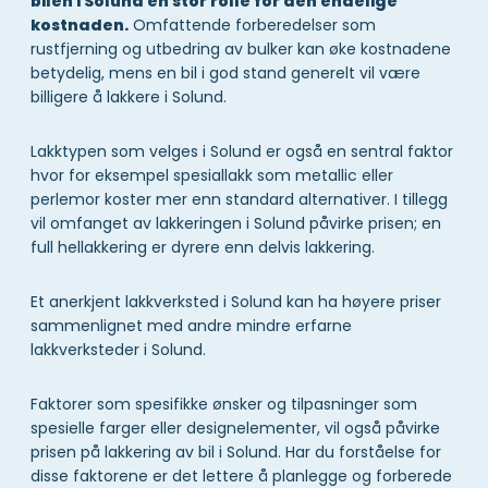
bilen i Solund en stor rolle for den endelige
kostnaden.
Omfattende forberedelser som
rustfjerning og utbedring av bulker kan øke kostnadene
betydelig, mens en bil i god stand generelt vil være
billigere å lakkere i Solund.
Lakktypen som velges i Solund er også en sentral faktor
hvor for eksempel spesiallakk som metallic eller
perlemor koster mer enn standard alternativer. I tillegg
vil omfanget av lakkeringen i Solund påvirke prisen; en
full hellakkering er dyrere enn delvis lakkering.
Et anerkjent lakkverksted i Solund kan ha høyere priser
sammenlignet med andre mindre erfarne
lakkverksteder i Solund.
Faktorer som spesifikke ønsker og tilpasninger som
spesielle farger eller designelementer, vil også påvirke
prisen på lakkering av bil i Solund. Har du forståelse for
disse faktorene er det lettere å planlegge og forberede