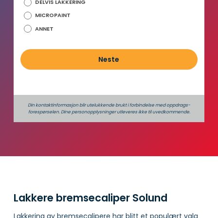
DELVIS LAKKERING
o
MICROPAINT
l
d
ANNET
Neste
Din kontaktinformasjon blir utelukkende brukt i forbindelse med oppdrags­
forespørselen. Dine person­­opplysninger utleveres ikke til uvedkommende.
Lakkere bremsecaliper Solund
Lakkering av bremsecalipere har blitt et populært valg