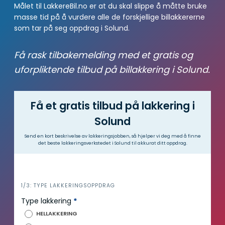
Målet til LakkereBil.no er at du skal slippe å måtte bruke
masse tid på å vurdere alle de forskjellige billakkererne
som tar på seg oppdrag i Solund.
Få rask tilbakemelding med et gratis og
uforpliktende tilbud på billakkering i Solund.
Få et gratis tilbud på lakkering i
Solund
Send en kort beskrivelse av lakkeringsjobben, så hjelper vi deg med å finne
det beste lakkeringsverkstedet i Solund til akkurat ditt oppdrag.
i
1/3: TYPE LAKKERINGSOPPDRAG
n
Type lakkering
*
n
HELLAKKERING
h