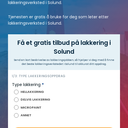
lakkeringsverksted i Solund.
Tjenesten er gratis å bruke for deg som leter etter
lakkeringsverksted i Solund.
Få et gratis tilbud på lakkering i
Solund
Send en kort beskrivelse av lakkeringsjobben, så hjelper vi deg med å finne
det beste lakkeringsverkstedet i Solund til akkurat ditt oppdrag.
h
1/3: TYPE LAKKERINGSOPPDRAG
e
Type lakkering
*
r
HELLAKKERING
o
DELVIS LAKKERING
MICROPAINT
ANNET