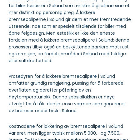
for bilentusiaster i Solund som ønsker å gi bilene sine et
mer distinkt og personlig preg. Å lakkere
bremsecaliperne i Solund gir dem et mer fremtredende
utseende, noe som er spesielt tiltalende for biler med
åpne felgdesign. Men estetikk er ikke den eneste
fordelen med å lakkere bremsecalipere i Solund; denne
prosessen tilbyr også en beskyttende barriere mot rust
og korrosjon, en fordel i områder i Solund med fuktige
eller saltrike forhold.
Prosedyren for å lakkere bremsecalipere i Solund
omfatter grundig rengjøring, pussing for å forberede
overflaten og deretter påføring av en
høytemperaturlakk. Denne spesiallakken er nøye
utvalgt for å tåle den intense varmen som genereres
av bremser under bruk i Solund.
Kostnadene for lakkering av bremsecalipere i Solund
varierer, men ligger typisk mellom 5.000,- og 7.500,-
kroner. Dette kan endre seg avhengig av omfanget av