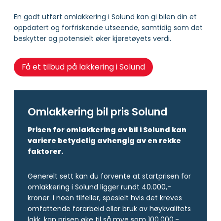
En godt utført omlakkering i Solund kan gi bilen din et
oppdatert og forfriskende utseende, samtidig som det
beskytter og potensielt øker kjøretøyets verdi.
Få et tilbud på lakkering i Solund
Omlakkering bil pris Solund
Prisen for omlakkering av bil i Solund kan
variere betydelig avhengig av en rekke
faktorer.
Generelt sett kan du forvente at startprisen for
omlakkering i Solund ligger rundt 40.000,-
kroner. I noen tilfeller, spesielt hvis det kreves
omfattende forarbeid eller bruk av høykvalitets
lakk, kan prisen øke til så mye som 100.000,-